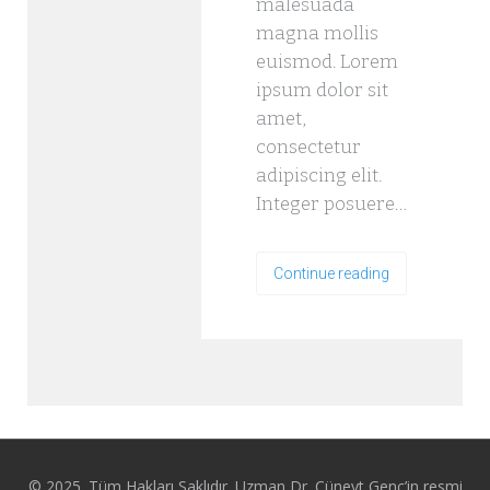
malesuada
magna mollis
euismod. Lorem
ipsum dolor sit
amet,
consectetur
adipiscing elit.
Integer posuere…
Continue reading
© 2025. Tüm Hakları Saklıdır. Uzman Dr. Cüneyt Genç’in resmi