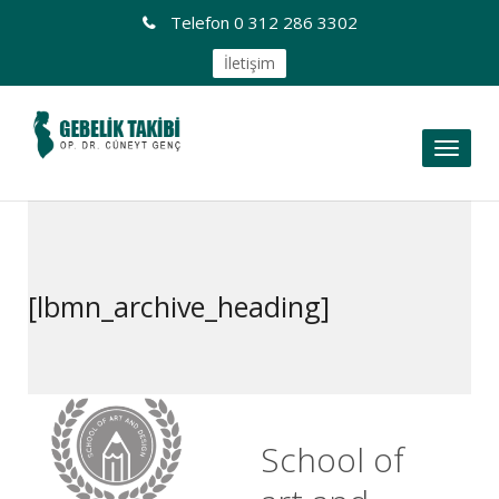
Telefon
0 312 286 3302
İletişim
Toggl
naviga
[lbmn_archive_heading]
School of