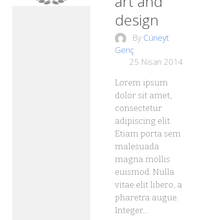
art and
design
By
Cüneyt
Genç
25 Nisan 2014
Lorem ipsum
dolor sit amet,
consectetur
adipiscing elit.
Etiam porta sem
malesuada
magna mollis
euismod. Nulla
vitae elit libero, a
pharetra augue.
Integer…