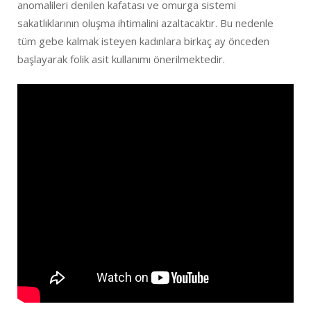
anomalileri denilen kafatası ve omurga sistemi
sakatlıklarının oluşma ihtimalini azaltacaktır. Bu nedenle
tüm gebe kalmak isteyen kadınlara birkaç ay önceden
başlayarak folik asit kullanımı önerilmektedir.