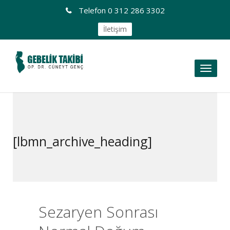
Telefon
0 312 286 3302
İletişim
Toggl
naviga
[lbmn_archive_heading]
Sezaryen Sonrası