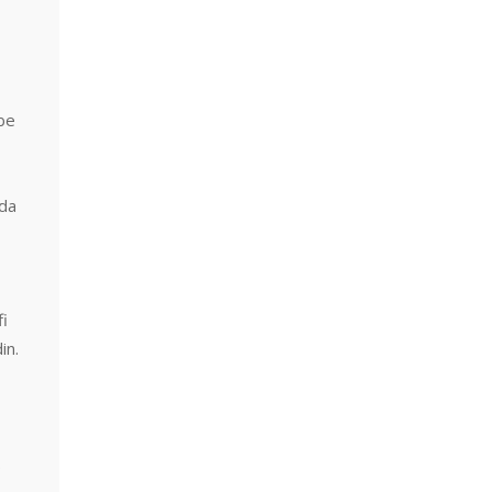
ebe
nda
fi
in.
.