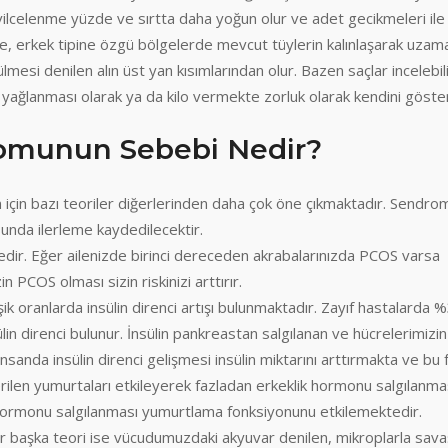
 Sivilcelenme yüzde ve sırtta daha yoğun olur ve adet gecikmeleri ile
e, erkek tipine özgü bölgelerde mevcut tüylerin kalınlaşarak uzam
mesi denilen alın üst yan kısımlarından olur. Bazen saçlar incelebili
in yağlanması olarak ya da kilo vermekte zorluk olarak kendini göster
romunun Sebebi Nedir?
için bazı teoriler diğerlerinden daha çok öne çıkmaktadır. Sendro
unda ilerleme kaydedilecektir.
edir. Eğer ailenizde birinci dereceden akrabalarınızda PCOS varsa
n PCOS olması sizin riskinizi arttırır.
k oranlarda insülin direnci artışı bulunmaktadır. Zayıf hastalarda 
n direnci bulunur. İnsülin pankreastan salgılanan ve hücrelerimizin
sanda insülin direnci gelişmesi insülin miktarını arttırmakta ve bu 
ı verilen yumurtaları etkileyerek fazladan erkeklik hormonu salgılanm
 hormonu salgılanması yumurtlama fonksiyonunu etkilemektedir.
r başka teori ise vücudumuzdaki akyuvar denilen, mikroplarla sav