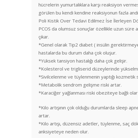
hücrelerin yumurtalıklara karşı reaksiyon vermes
görülen bu kendi kendine reaksiyonun fazla and
Poli Kistik Over Tedavi Edilmez İse İlerleyen Dö
PCOS da olumsuz sonuçlar özellikle uzun süre ad
çıkar.
*Genel olarak Tip2 diabet ( insülin gerektirmeyen 
hastalarda bu durum daha çok oluşur.
*Yüksek tansiyon hastalığı daha çok gelişir.
*Kolesterol ve trigliserid düzeylerinde yükselme 
*Sivilcelenme ve tüylenmenin yaptığı kozmetik s
*Metabolik sendrom gelişme riski artar.
*Karaciğer yağlanması riski obeziteye bağlı olar
*Kilo artışının çok olduğu durumlarda sleep ap
artar.
*Kilo artışı, düzensiz adetler, tüylenme, saç d
anksiyeteye neden olur.