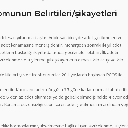
omunun Belirtileri/şikayetleri
 adolesan yıllarında başlar. Adolesan bireyde adet gecikmeleri ve
n adet kanamasına menarş denilir. Menarşdan sonraki iki yıl adet
etlerin başladığı ilk yıllarda arada gecikmeler olabilir. İlk adetin
ilcelenme ve tüylenme gibi şikayetlerin olması, kilo artışı ve kilo
le kilo artışı ve stresli durumlar 20 li yaşlarda başlayan PCOS ile
eridir. Kadınların adet döngüsü 35 güne kadar normal kabul edilir
inde 8 den az adet olunması ya da gebelik olmadığı halde 4 aydır ad
r. Kanama düzensizliği uzun süren adet gecikmesinin ardından yo
rkeklik hormonlarının yükselmesine bağlı oluşan sivilcelenme, tüyle