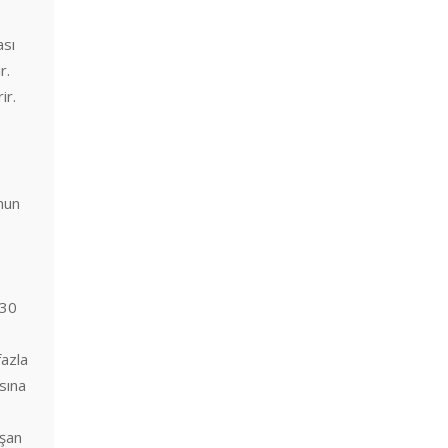
ası
r.
ir.
mun
%30
fazla
asına
aşan