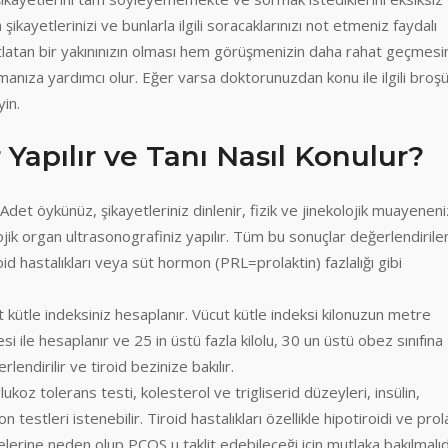
yetlerinizi ve bunlarla ilgili soracaklarınızı not etmeniz faydalı
atlatan bir yakınınızın olması hem görüşmenizin daha rahat geçmesi
anıza yardımcı olur. Eğer varsa doktorunuzdan konu ile ilgili broş
yin.
Yapılır ve Tanı Nasıl Konulur?
Adet öykünüz, şikayetleriniz dinlenir, fizik ve jinekolojik muayeneni
lojik organ ultrasonografiniz yapılır. Tüm bu sonuçlar değerlendirile
id hastalıkları veya süt hormon (PRL=prolaktin) fazlalığı gibi
ut kütle indeksiniz hesaplanır. Vücut kütle indeksi kilonuzun metre
ile hesaplanır ve 25 in üstü fazla kilolu, 30 un üstü obez sınıfına
endirilir ve tiroid bezinize bakılır.
ukoz tolerans testi, kolesterol ve trigliserid düzeyleri, insülin,
estleri istenebilir. Tiroid hastalıkları özellikle hipotiroidi ve prol
erine neden olup PCOS u taklit edebileceği için mutlaka bakılmalıd