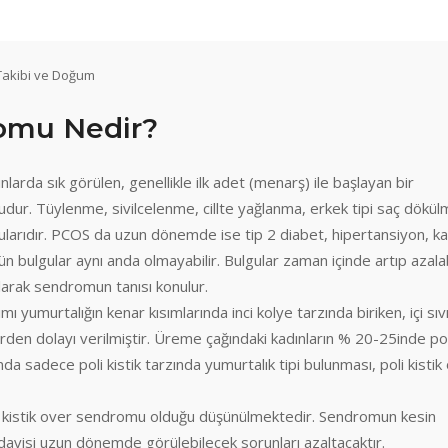
Takibi ve Doğum
romu Nedir?
arda sık görülen, genellikle ilk adet (menarş) ile başlayan bir
dur. Tüylenme, sivilcelenme, cillte yağlanma, erkek tipi saç dökül
ularıdır. PCOS da uzun dönemde ise tip 2 diabet, hipertansiyon, ka
ün bulgular aynı anda olmayabilir. Bulgular zaman içinde artıp azalabi
ılarak sendromun tanısı konulur.
ı yumurtalığın kenar kısımlarında inci kolye tarzında biriken, içi sıv
den dolayı verilmiştir. Üreme çağındaki kadınların % 20-25inde pol
da sadece poli kistik tarzında yumurtalık tipi bulunması, poli kistik
i kistik over sendromu olduğu düşünülmektedir. Sendromun kesin
avisi uzun dönemde görülebilecek sorunları azaltacaktır.