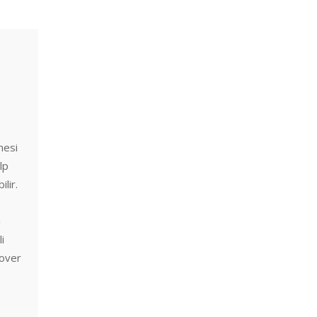
mesi
lp
lir.
ı
i
 over