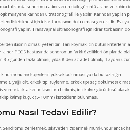
umurtalıklarda sendroma adını veren tipik görüntü aranır ve rahim i
olojik muayene karından ultrasonografi ile yapılır. Karından yapılan p
endirilebilmesi için idrar torbasının dolu olması gereklidir. Evli ya
sonografi yapılır. Transvajinal ultrasonografi için idrar torbasının do
terden ikisinin olması yeterlidir. Tanı koymak için bütün kriterlerin a
ki her PCOS hastasında sendromun farklı özellikleri ön planda olabi
n 35 günden fazla olması, yılda 8 den az adet olmak, 4 aydan uzu
klik hormonu androjenlerin yüksek bulunması ya da bu fazlalığın
me ), yağlı cilt, erkek tipi tüylenme, erkek tipi saç dökülmesi olmas
 yumurtalıkta kenar kısımlara birikmiş, inci kolye görüntüsü olarak
akılıp kalmış küçük (5-10mm) kistciklerin bulunması.
omu Nasıl Tedavi Edilir?
ur. Sendromu geriletmek, şikayetleri gidermek mümkündür ancak h