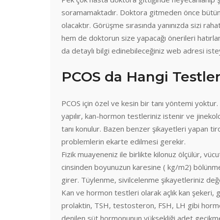
soramamaktadır. Doktora gitmeden önce bütün şika
olacaktır. Görüşme sırasında yanınızda sizi rah
hem de doktorun size yapacağı önerileri hatırlam
da detaylı bilgi edinebileceğiniz web adresi iste
PCOS da Hangi Testler 
PCOS için özel ve kesin bir tanı yöntemi yoktur. 
yapılır, kan-hormon testleriniz istenir ve jineko
tanı konulur. Bazen benzer şikayetleri yapan tiro
problemlerin ekarte edilmesi gerekir.
Fizik muayeneniz ile birlikte kilonuz ölçülür, vüc
cinsinden boyunuzun karesine ( kg/m2) bölünmesi 
girer. Tüylenme, sivilcelenme şikayetleriniz değerl
Kan ve hormon testleri olarak açlık kan şekeri, gl
prolaktin, TSH, testosteron, FSH, LH gibi hormon t
denilen süt hormonunun yüksekliği adet gecikmel