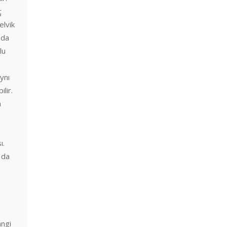
ç
elvik
 da
lu
ynı
lir.
n
ı.
 da
angi