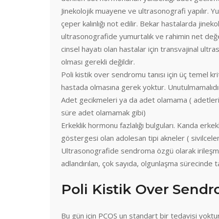
Jinekolojik muayene ve ultrasonografi yapılır. Y
çeper kalınlığı not edilir. Bekar hastalarda jinek
ultrasonografide yumurtalık ve rahimin net değerl
cinsel hayatı olan hastalar için transvajinal ultra
olması gerekli değildir.
Poli kistik over sendromu tanısı için üç temel kri
hastada olmasına gerek yoktur. Unutulmamalıdır 
Adet gecikmeleri ya da adet olamama ( adetleri
süre adet olamamak gibi)
Erkeklik hormonu fazlalığı bulguları. Kanda erke
göstergesi olan adolesan tipi akneler ( sivilcelen
Ultrasonografide sendroma özgü olarak irileşmiş
adlandırılan, çok sayıda, olgunlaşma sürecinde t
Poli Kistik Over Sendr
Bu gün için PCOS un standart bir tedavisi yokt