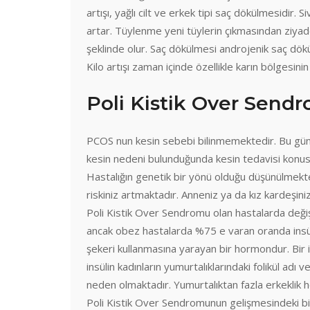
artışı, yağlı cilt ve erkek tipi saç dökülmesidir.
artar. Tüylenme yeni tüylerin çıkmasından ziyad
şeklinde olur. Saç dökülmesi androjenik saç dökül
Kilo artışı zaman içinde özellikle karın bölgesin
Poli Kistik Over Send
PCOS nun kesin sebebi bilinmemektedir. Bu gün 
kesin nedeni bulunduğunda kesin tedavisi konus
Hastalığın genetik bir yönü olduğu düşünülmekt
riskiniz artmaktadır. Anneniz ya da kız kardeşinizi
Poli Kistik Over Sendromu olan hastalarda değişi
ancak obez hastalarda %75 e varan oranda insüli
şekeri kullanmasına yarayan bir hormondur. Bir in
insülin kadınların yumurtalıklarındaki folikül ad
neden olmaktadır. Yumurtalıktan fazla erkeklik
Poli Kistik Over Sendromunun gelişmesindeki bi