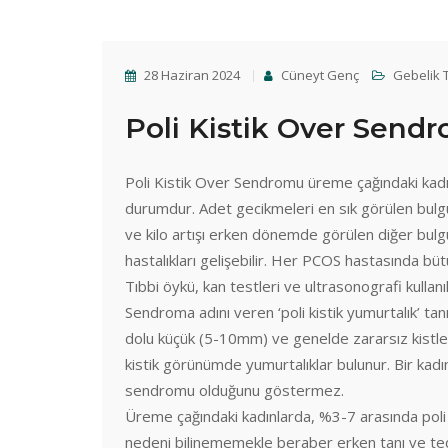
28 Haziran 2024
Cüneyt Genç
Gebelik 
Poli Kistik Over Send
Poli Kistik Over Sendromu üreme çağındaki kadınl
durumdur. Adet gecikmeleri en sık görülen bulgu
ve kilo artışı erken dönemde görülen diğer bulg
hastalıkları gelişebilir. Her PCOS hastasında büt
Tıbbi öykü, kan testleri ve ultrasonografi kullan
Sendroma adını veren ‘poli kistik yumurtalık’ tanım
dolu küçük (5-10mm) ve genelde zararsız kistler
kistik görünümde yumurtalıklar bulunur. Bir kadın
sendromu olduğunu göstermez.
Üreme çağındaki kadınlarda, %3-7 arasında pol
nedeni bilinememekle beraber erken tanı ve ted