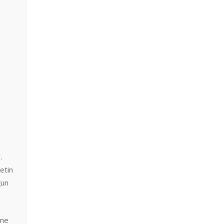
.
etin
ğun
nme