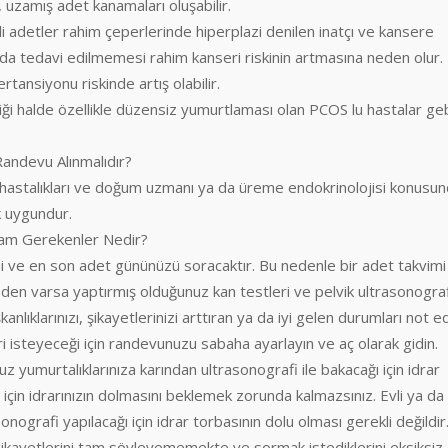
uzamış adet kanamaları oluşabilir.
 adetler rahim çeperlerinde hiperplazi denilen inatçı ve kansere
a tedavi edilmemesi rahim kanseri riskinin artmasına neden olur.
rtansiyonu riskinde artış olabilir.
ği halde özellikle düzensiz yumurtlaması olan PCOS lu hastalar g
andevu Alınmalıdır?
n hastalıkları ve doğum uzmanı ya da üreme endokrinolojisi konusu
k uygundur.
am Gerekenler Nedir?
i ve en son adet gününüzü soracaktır. Bu nedenle bir adet takvimi
eden varsa yaptırmış olduğunuz kan testleri ve pelvik ultrasonogra
anlıklarınızı, şikayetlerinizi arttıran ya da iyi gelen durumları not ed
steyeceği için randevunuzu sabaha ayarlayın ve aç olarak gidin.
 yumurtalıklarınıza karından ultrasonografi ile bakacağı için idrar
 için idrarınızın dolmasını beklemek zorunda kalmazsınız. Evli ya da
sonografi yapılacağı için idrar torbasının dolu olması gerekli değildir
şikayetlerini tam söyleyememekte ve sormak istediklerini eksiksiz