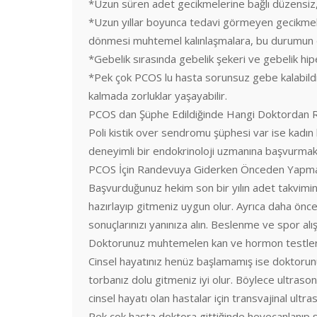
*Uzun süren adet gecikmelerine bağlı düzensiz, 
*Uzun yıllar boyunca tedavi görmeyen gecikmeli
dönmesi muhtemel kalınlaşmalara, bu durumun d
*Gebelik sırasında gebelik şekeri ve gebelik hipe
*Pek çok PCOS lu hasta sorunsuz gebe kalabildi
kalmada zorluklar yaşayabilir.
PCOS dan Şüphe Edildiğinde Hangi Doktordan R
Poli kistik over sendromu şüphesi var ise kadı
deneyimli bir endokrinoloji uzmanına başvurma
PCOS İçin Randevuya Giderken Önceden Yapm
Başvurduğunuz hekim son bir yılın adet takvimin
hazırlayıp gitmeniz uygun olur. Ayrıca daha önc
sonuçlarınızı yanınıza alın. Beslenme ve spor alışk
Doktorunuz muhtemelen kan ve hormon testleri i
Cinsel hayatınız henüz başlamamış ise doktorunuz
torbanız dolu gitmeniz iyi olur. Böylece ultrason
cinsel hayatı olan hastalar için transvajinal ultra
Pek çok hasta doktora gittiğinde heyecanlanıp 