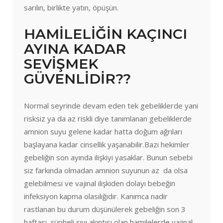
sarılın, birlikte yatın, öpüşün.
HAMİLELİĞİN KAÇINCI
AYINA KADAR
SEVİŞMEK
GÜVENLİDİR??
Normal seyrinde devam eden tek gebeliklerde yani
risksiz ya da az riskli diye tanımlanan gebeliklerde
amnion suyu gelene kadar hatta doğum ağrıları
başlayana kadar cinsellik yaşanabilir.Bazı hekimler
gebeliğin son ayında ilişkiyi yasaklar. Bunun sebebi
siz farkında olmadan amnion suyunun az da olsa
gelebilmesi ve vajinal ilişkiden dolayı bebeğin
infeksiyon kapma olasılığıdır. Kanımca nadir
rastlanan bu durum düşünülerek gebeliğin son 3
haftası, şüpheli sıvı akıntısı olan hamilelerde vajinal