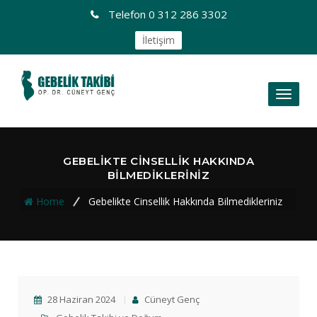
Telefon
0 312 286 3302
İletişim
Toggl
naviga
GEBELIKTE CINSELLIK HAKKINDA
BILMEDIKLERINIZ
Home
Gebelikte Cinsellik Hakkında Bilmedikleriniz
28 Haziran 2024
Cüneyt Genç