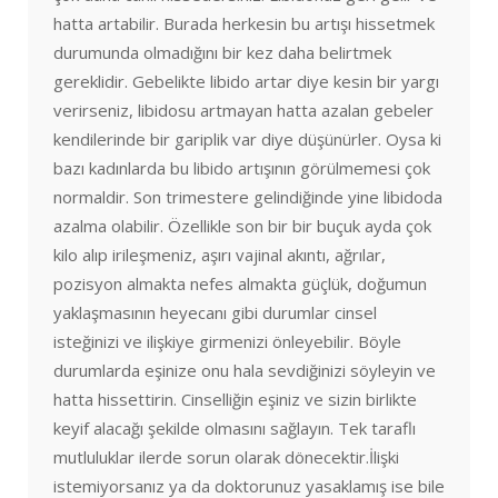
hatta artabilir. Burada herkesin bu artışı hissetmek
durumunda olmadığını bir kez daha belirtmek
gereklidir. Gebelikte libido artar diye kesin bir yargı
verirseniz, libidosu artmayan hatta azalan gebeler
kendilerinde bir gariplik var diye düşünürler. Oysa ki
bazı kadınlarda bu libido artışının görülmemesi çok
normaldir. Son trimestere gelindiğinde yine libidoda
azalma olabilir. Özellikle son bir bir buçuk ayda çok
kilo alıp irileşmeniz, aşırı vajinal akıntı, ağrılar,
pozisyon almakta nefes almakta güçlük, doğumun
yaklaşmasının heyecanı gibi durumlar cinsel
isteğinizi ve ilişkiye girmenizi önleyebilir. Böyle
durumlarda eşinize onu hala sevdiğinizi söyleyin ve
hatta hissettirin. Cinselliğin eşiniz ve sizin birlikte
keyif alacağı şekilde olmasını sağlayın. Tek taraflı
mutluluklar ilerde sorun olarak dönecektir.İlişki
istemiyorsanız ya da doktorunuz yasaklamış ise bile