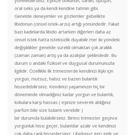
yönelebilirsiniz. Eşinize dokunun, sarılın, öpüşün,
oral seks ya da kendi kendine tatmin gibi.
Genelde deneyimler ve gözlemler gebelikte
libidonun (cinsel istek-arzu) artığı yönündedir. Fakat
bazı kadınlarda libido artarken diğerleri daha az
cinsel istek hatta isteksizlik duyabilir.Her iki yöndeki
değişiklikler genelde sürekli olmaktan çok aralıklı
(zaman zaman) artış ya da azalışlar şeklindedir. Bu
durum o andaki fiziksel ve duygusal durumunuzla
ilgilidir. Özellikle ilk trimesterde kendinizi ilişki için
yorgun, mutsuz, halsiz ve bazen bulantılı
hissedebilirsiniz. Kendinizi yaşamınızın hiç bir
döneminde olmadığınız kadar yorgun ve bulantılı,
kokulara karşı hassas ( eşinize severek aldığınız
parfüm bile size bulantı verebilir )
bir durumda bulabilirsiniz. Birinci trimester geçince
yorgunluk hissi geçer, bulantılar azalır ve kendinizi
çok daha canlı hissedersiniz. Libidonuz geri gelir ve