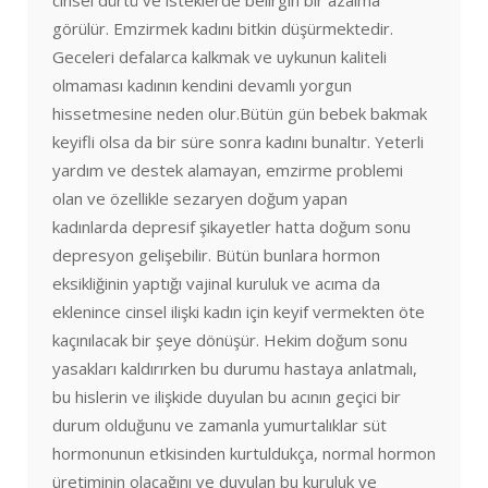
cinsel dürtü ve isteklerde belirgin bir azalma
görülür. Emzirmek kadını bitkin düşürmektedir.
Geceleri defalarca kalkmak ve uykunun kaliteli
olmaması kadının kendini devamlı yorgun
hissetmesine neden olur.Bütün gün bebek bakmak
keyifli olsa da bir süre sonra kadını bunaltır. Yeterli
yardım ve destek alamayan, emzirme problemi
olan ve özellikle sezaryen doğum yapan
kadınlarda depresif şikayetler hatta doğum sonu
depresyon gelişebilir. Bütün bunlara hormon
eksikliğinin yaptığı vajinal kuruluk ve acıma da
eklenince cinsel ilişki kadın için keyif vermekten öte
kaçınılacak bir şeye dönüşür. Hekim doğum sonu
yasakları kaldırırken bu durumu hastaya anlatmalı,
bu hislerin ve ilişkide duyulan bu acının geçici bir
durum olduğunu ve zamanla yumurtalıklar süt
hormonunun etkisinden kurtuldukça, normal hormon
üretiminin olacağını ve duyulan bu kuruluk ve