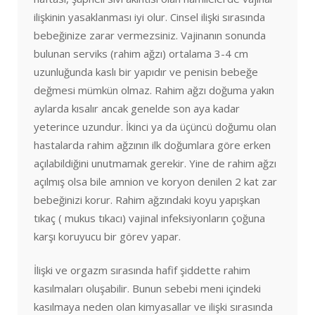
ilişkinin yasaklanması iyi olur. Cinsel ilişki sırasında
bebeğinize zarar vermezsiniz. Vajinanın sonunda
bulunan serviks (rahim ağzı) ortalama 3-4 cm
uzunluğunda kaslı bir yapıdır ve penisin bebeğe
değmesi mümkün olmaz. Rahim ağzı doğuma yakın
aylarda kısalır ancak genelde son aya kadar
yeterince uzundur. İkinci ya da üçüncü doğumu olan
hastalarda rahim ağzının ilk doğumlara göre erken
açılabildiğini unutmamak gerekir. Yine de rahim ağzı
açılmış olsa bile amnion ve koryon denilen 2 kat zar
bebeğinizi korur. Rahim ağzındaki koyu yapışkan
tıkaç ( mukus tıkacı) vajinal infeksiyonların çoğuna
karşı koruyucu bir görev yapar.
İlişki ve orgazm sırasında hafif şiddette rahim
kasılmaları oluşabilir. Bunun sebebi meni içindeki
kasılmaya neden olan kimyasallar ve ilişki sırasında