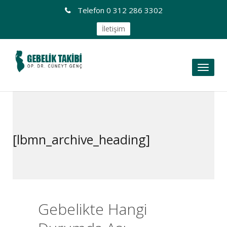
Telefon
0 312 286 3302
İletişim
Toggl
naviga
[lbmn_archive_heading]
Gebelikte Hangi