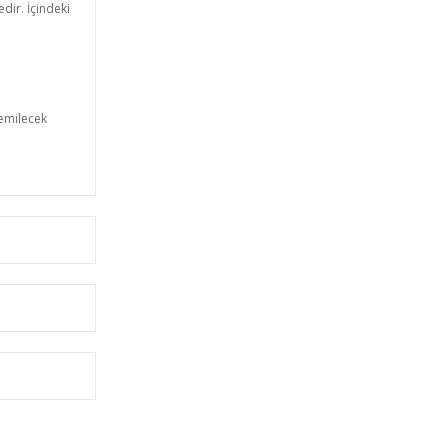
dir. İçindeki
 emilecek