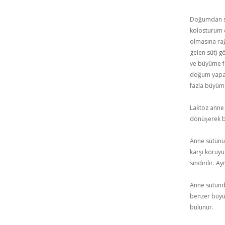
Doğumdan so
kolosturum 
olmasına ra
gelen süt) g
ve büyüme fa
doğum yapan
fazla büyüme
Laktoz anne s
dönüşerek b
Anne sütünü
karşı koruyu
sindirilir. 
Anne sütünd
benzer büyü
bulunur.