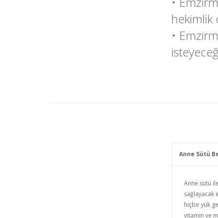
• Emzirme
hekimlik
• Emzirm
isteyeceğ
Anne Sütü Be
Anne sütü il
sağlayacak e
hiçbir yük g
vitamin ve mi