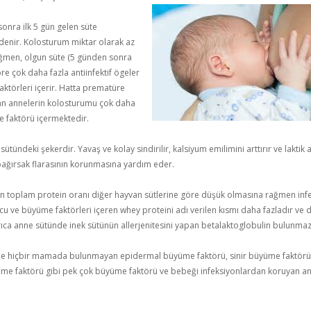
nra ilk 5 gün gelen süte
denir. Kolosturum miktar olarak az
ğmen, olgun süte (5 günden sonra
öre çok daha fazla antiinfektif ögeler
ktörleri içerir. Hatta prematüre
 annelerin kolosturumu çok daha
 faktörü içermektedir.
ütündeki şekerdir. Yavaş ve kolay sindirilir, kalsiyum emilimini arttırır ve laktik a
ağırsak flarasının korunmasına yardım eder.
n toplam protein oranı diğer hayvan sütlerine göre düşük olmasına rağmen inf
cu ve büyüme faktörleri içeren whey proteini adı verilen kısmı daha fazladır ve 
Ayrıca anne sütünde inek sütünün allerjenitesini yapan betalaktoglobulin bulunmaz
e hiçbir mamada bulunmayan epidermal büyüme faktörü, sinir büyüme faktörü,
me faktörü gibi pek çok büyüme faktörü ve bebeği infeksiyonlardan koruyan an