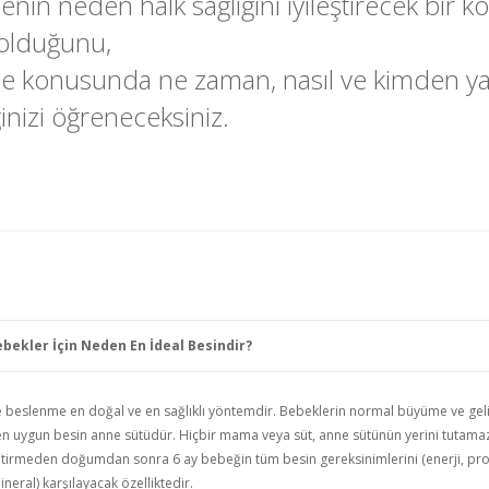
nin neden halk sağlığını iyileştirecek bir 
 olduğunu,
e konusunda ne zaman, nasıl ve kimden y
inizi öğreneceksiniz.
bekler İçin Neden En İdeal Besindir?
e beslenme en doğal ve en sağlıklı yöntemdir. Bebeklerin normal büyüme ve gel
n uygun besin anne sütüdür. Hiçbir mama veya süt, anne sütünün yerini tutamaz
etirmeden doğumdan sonra 6 ay bebeğin tüm besin gereksinimlerini (enerji, prot
neral) karşılayacak özelliktedir.