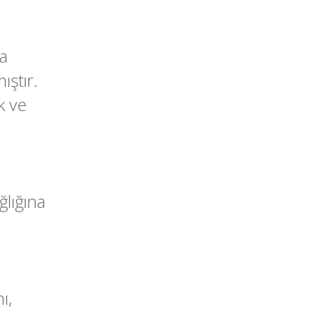
a
ıştır.
k ve
ğlığına
ı,