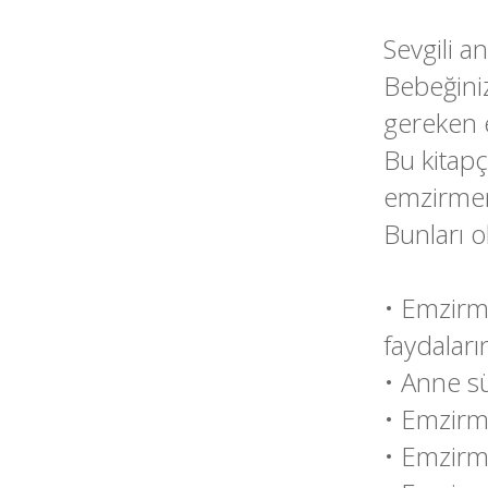
Sevgili a
Bebeğini
gereken e
Bu kitapç
emzirmeni
Bunları 
• Emzirme
faydaların
• Anne s
• Emzirme
• Emzirme