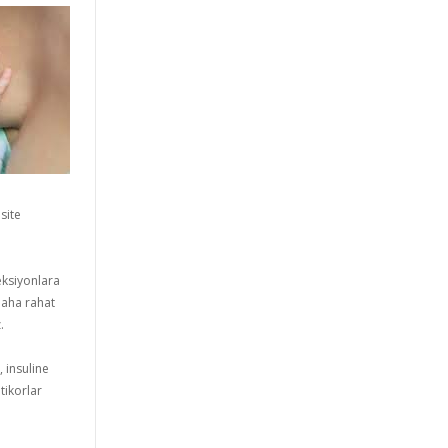
site
eksiyonlara
daha rahat
.
 insuline
tikorlar