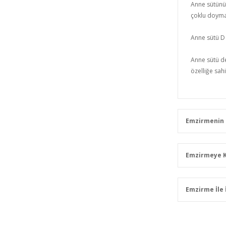
Anne sütünün
çoklu doymam
Anne sütü D 
Anne sütü de
özelliğe sahi
Emzirmenin 
Emzirmeye Ko
Emzirme İle 