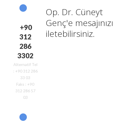
Op. Dr. Cüneyt
Genç'e mesajınızı
+90
iletebilirsiniz.
312
286
3302
Alternatif Tel
: +90 312 286
33 03
Faks : +90
312 286 57
03