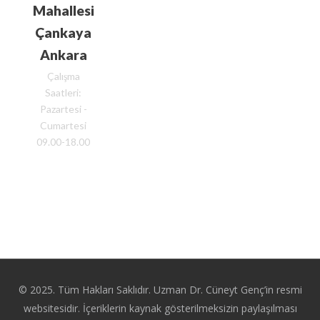
Mahallesi
Çankaya
Ankara
Çalışma
Saatleri:
Pazartesi -
Cumartesi
09.00-18.00
© 2025. Tüm Hakları Saklıdır. Uzman Dr. Cüneyt Genç’in resmi
websitesidir. İçeriklerin kaynak gösterilmeksizin paylaşılması