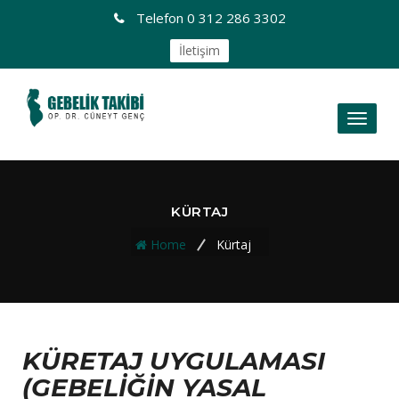
Telefon
0 312 286 3302
İletişim
Toggl
naviga
KÜRTAJ
Home
Kürtaj
KÜRETAJ UYGULAMASI
(GEBELİĞİN YASAL