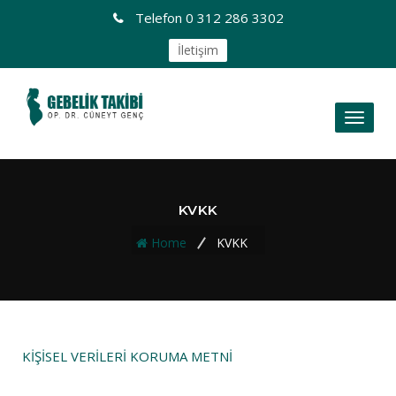
Telefon
0 312 286 3302
İletişim
Toggl
naviga
KVKK
Home
KVKK
KİŞİSEL VERİLERİ KORUMA METNİ