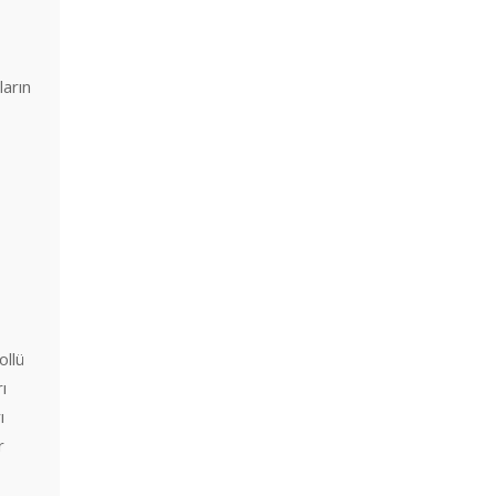
ların
ollü
ı
ı
r