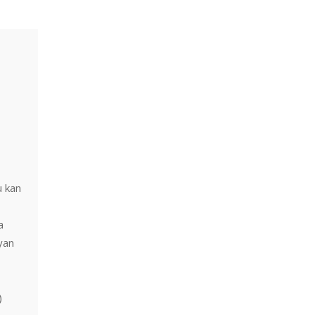
u kan
a
yan
)