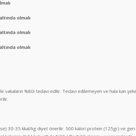
lmalı
tında olmalı
tında olmalı
tında olmalı
ile vakaların %80i tedavi edilir. Tedavi edilemeyen ve hala kan şeke
ilir.
se) 30-35 kkal/kg diyet önerilir. 500 kalori protein (125gr) ve geri