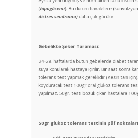
Ayrıca yeni doğmuş ve normalden fazla insülin s
(
hipoglisemi
). Bu durum havalelere (konvulzyon
distres sendromu)
daha çok görülür.
Gebelikte Şeker Taraması
:
24-28. haftalarda bütün gebelerde diabet taram
suya konularak hastaya içirilir. Bir saat sonra 
tolerans test yapmak gereklidir (Kesin tanı için).
koyduracak test 100gr oral glukoz tolerans testi
yapılmaz. 50gr. testi bozuk çıkan hastalara 100gr
50gr glukoz tolerans testinin püf noktaları
Açlık gerektirmeden yapılabilir.