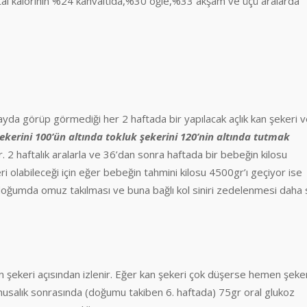
Total kalorinin %24 kahvaltıda,%30 öğle,%33 akşam ve üçü aralarda
yda görüp görmediği her 2 haftada bir yapılacak açlık kan şekeri 
şekerini 100’ün altında tokluk şekerini 120’nin altında tutmak
 2 haftalık aralarla ve 36’dan sonra haftada bir bebeğin kilosu
eri olabileceği için eğer bebeğin tahmini kilosu 4500gr’ı geçiyor ise
doğumda omuz takılması ve buna bağlı kol siniri zedelenmesi daha 
 şekeri açısından izlenir. Eğer kan şekeri çok düşerse hemen şeke
ohusalık sonrasında (doğumu takiben 6. haftada) 75gr oral glukoz