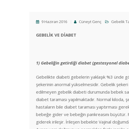
9 Haziran 2016
Cüneyt Genç
Gebelik T
GEBELİK VE DİABET
1) Gebeliğin getirdiği diabet (gestasyonel diab
Gebelikte diabeti gebelerin yaklaşık %3 ünde gör
şekerinin anormal yükselmesidir. Gebelik şekeri g
edilmeyen gebelik diabeti durumunda bebek sağlı
diabet taraması yapılmaktadır. Normal kiloda, ş
hastaların bile diabet taraması yaptırması ger
bebeğe gider ve bebeğin pankreasını büyütür. 
giderek irileşir. İrileşen bebekte Vajinal doğu