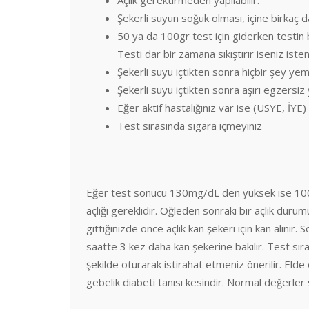
Şekerli suyun soğuk olması, içine birkaç d
50 ya da 100gr test için giderken testin 
Testi dar bir zamana sıkıştırır iseniz iste
Şekerli suyu içtikten sonra hiçbir şey ye
Şekerli suyu içtikten sonra aşırı egzersi
Eğer aktif hastalığınız var ise (ÜSYE, İYE)
Test sırasında sigara içmeyiniz
Eğer test sonucu 130mg/dL den yüksek ise 100gr
açlığı gereklidir. Öğleden sonraki bir açlık durum
gittiğinizde önce açlık kan şekeri için kan alınır.
saatte 3 kez daha kan şekerine bakılır. Test sır
şekilde oturarak istirahat etmeniz önerilir. El
gebelik diabeti tanısı kesindir. Normal değerler 