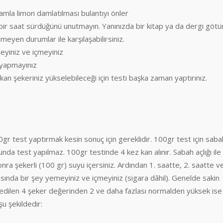
amla limon damlatılması bulantıyı önler
bir saat sürdüğünü unutmayın. Yanınızda bir kitap ya da dergi götü
nmeyen durumlar ile karşılaşabilirsiniz.
meyiniz ve içmeyiniz
z yapmayınız
 kan şekeriniz yükselebileceği için testi başka zaman yaptırınız.
 test yaptırmak kesin sonuç için gereklidir. 100gr test için saba
unda test yapılmaz. 100gr testinde 4 kez kan alınır. Sabah açlığı ile
 Sonra şekerli (100 gr) suyu içersiniz. Ardından 1. saatte, 2. saatte v
asında bir şey yemeyiniz ve içmeyiniz (sigara dâhil). Genelde sakin
de edilen 4 şeker değerinden 2 ve daha fazlası normalden yüksek ise
şu şekildedir: