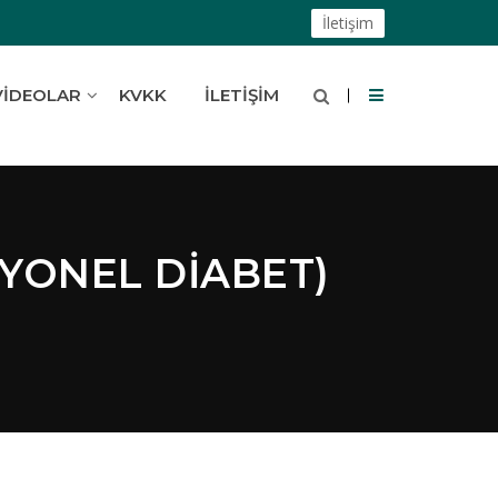
İletişim
VIDEOLAR
KVKK
İLETIŞIM
SYONEL DIABET)