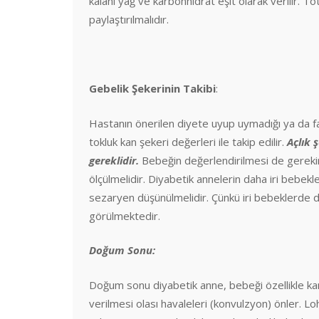
kalanı yağ ve karbonhidrat eşit olarak verilir. 
paylaştırılmalıdır.
Gebelik Şekerinin Takibi
:
Hastanın önerilen diyete uyup uymadığı ya da fa
tokluk kan şekeri değerleri ile takip edilir.
Açlık 
gereklidir.
Bebeğin değerlendirilmesi de gerekir.
ölçülmelidir. Diyabetik annelerin daha iri bebekl
sezaryen düşünülmelidir. Çünkü iri bebeklerde 
görülmektedir.
Doğum Sonu:
Doğum sonu diyabetik anne, bebeği özellikle kan
verilmesi olası havaleleri (konvulzyon) önler. L