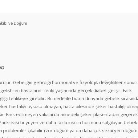
akibi ve Doğum
et)
ülür. Gebeliğin getirdiği hormonal ve fizyolojik değişiklikler sonuc
eliştiren hastaların ileriki yaşlarında gerçek diabet gelişir. Fark
ğı tehlikeye girebilir. Bu nedenle bütün dünyada gebelik sırasınd
eker hastalığı öyküsü olmayan, hatta ailesinde şeker hastalığı olma
ekir. Fark edilmeyen vakalarda annedeki şeker plasentadan geçerek
Pankreası büyüyen ve daha fazla insülin hormonu salgılayan bebek
mda problemler çıkabilir (zor doğum ya da daha çok sezaryen doğum