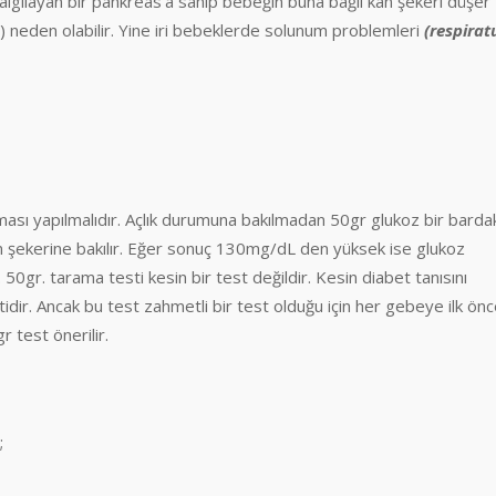
algılayan bir pankreas’a sahip bebeğin buna bağlı kan şekeri düşer
) neden olabilir. Yine iri bebeklerde solunum problemleri
(respirat
ası yapılmalıdır. Açlık durumuna bakılmadan 50gr glukoz bir barda
kan şekerine bakılır. Eğer sonuç 130mg/dL den yüksek ise glukoz
 50gr. tarama testi kesin bir test değildir. Kesin diabet tanısını
dir. Ancak bu test zahmetli bir test olduğu için her gebeye ilk ön
 test önerilir.
;