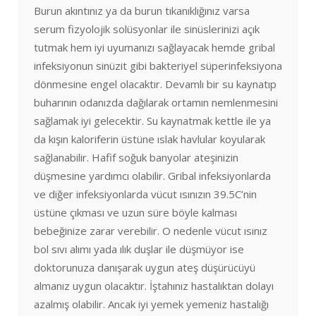
Burun akıntınız ya da burun tıkanıklığınız varsa
serum fizyolojik solüsyonlar ile sinüslerinizi açık
tutmak hem iyi uyumanızı sağlayacak hemde gribal
infeksiyonun sinüzit gibi bakteriyel süperinfeksiyona
dönmesine engel olacaktır. Devamlı bir su kaynatıp
buharının odanızda dağılarak ortamın nemlenmesini
sağlamak iyi gelecektir. Su kaynatmak kettle ile ya
da kışın kaloriferin üstüne ıslak havlular koyularak
sağlanabilir. Hafif soğuk banyolar ateşinizin
düşmesine yardımcı olabilir. Gribal infeksiyonlarda
ve diğer infeksiyonlarda vücut ısınızın 39.5C’nin
üstüne çıkması ve uzun süre böyle kalması
bebeğinize zarar verebilir. O nedenle vücut ısınız
bol sıvı alımı yada ılık duşlar ile düşmüyor ise
doktorunuza danışarak uygun ateş düşürücüyü
almanız uygun olacaktır. İştahınız hastalıktan dolayı
azalmış olabilir. Ancak iyi yemek yemeniz hastalığı