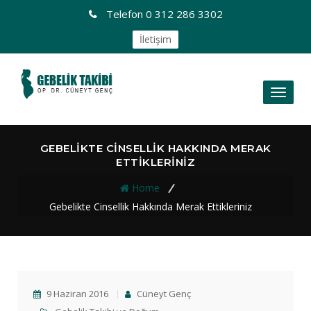
Telefon
0 312 286 3302
İletişim
Toggl
naviga
GEBELIKTE CINSELLIK HAKKINDA MERAK
ETTIKLERINIZ
Home
Gebelikte Cinsellik Hakkında Merak Ettikleriniz
9 Haziran 2016
Cüneyt Genç