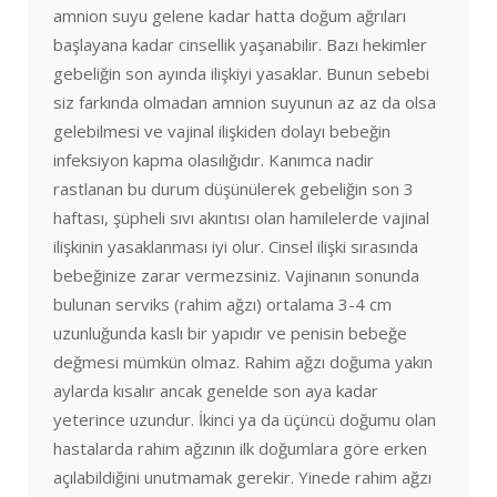
amnion suyu gelene kadar hatta doğum ağrıları
başlayana kadar cinsellik yaşanabilir. Bazı hekimler
gebeliğin son ayında ilişkiyi yasaklar. Bunun sebebi
siz farkında olmadan amnion suyunun az az da olsa
gelebilmesi ve vajinal ilişkiden dolayı bebeğin
infeksiyon kapma olasılığıdır. Kanımca nadir
rastlanan bu durum düşünülerek gebeliğin son 3
haftası, şüpheli sıvı akıntısı olan hamilelerde vajinal
ilişkinin yasaklanması iyi olur. Cinsel ilişki sırasında
bebeğinize zarar vermezsiniz. Vajinanın sonunda
bulunan serviks (rahim ağzı) ortalama 3-4 cm
uzunluğunda kaslı bir yapıdır ve penisin bebeğe
değmesi mümkün olmaz. Rahim ağzı doğuma yakın
aylarda kısalır ancak genelde son aya kadar
yeterince uzundur. İkinci ya da üçüncü doğumu olan
hastalarda rahim ağzının ilk doğumlara göre erken
açılabildiğini unutmamak gerekir. Yinede rahim ağzı