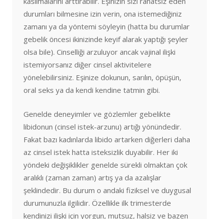
kasılmalarını arttırabilir. Eşinizin sizi rahatsız eden
durumları bilmesine izin verin, ona istemediğiniz
zamanı ya da yöntemi söyleyin (hatta bu durumlar
gebelik öncesi ikinizinde keyif alarak yaptığı şeyler
olsa bile). Cinselliği arzuluyor ancak vajinal ilişki
istemiyorsanız diğer cinsel aktivitelere
yönelebilirsiniz. Eşinize dokunun, sarılın, öpüşün,
oral seks ya da kendi kendine tatmin gibi.
Genelde deneyimler ve gözlemler gebelikte
libidonun (cinsel istek-arzunu) artığı yönündedir.
Fakat bazı kadınlarda libido artarken diğerleri daha
az cinsel istek hatta isteksizlik duyabilir. Her iki
yöndeki değişiklikler genelde sürekli olmaktan çok
aralıklı (zaman zaman) artış ya da azalışlar
şeklindedir. Bu durum o andaki fiziksel ve duygusal
durumunuzla ilgilidir. Özellikle ilk trimesterde
kendinizi ilişki için yorgun, mutsuz, halsiz ve bazen