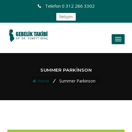
Telefon
0 312 286 3302
İletişim
Toggl
naviga
SUMMER PARKINSON
Home
Summer Parkinson