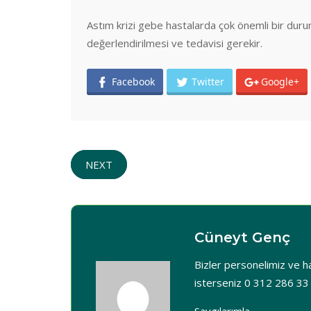
Astım krizi gebe hastalarda çok önemli bir durum
değerlendirilmesi ve tedavisi gerekir.
Facebook
Twitter
Google+
NEXT
Cüneyt Genç
Bizler personelimiz ve ha
isterseniz 0 312 286 33 