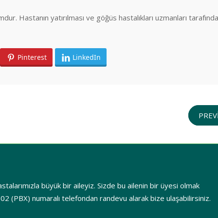
dur. Hastanın yatırılması ve göğüs hastalıkları uzmanları tarafınd
Pinterest
LinkedIn
PREV
stalarımızla büyük bir aileyiz. Sizde bu ailenin bir üyesi olmak
02 (PBX) numaralı telefondan randevu alarak bize ulaşabilirsiniz.