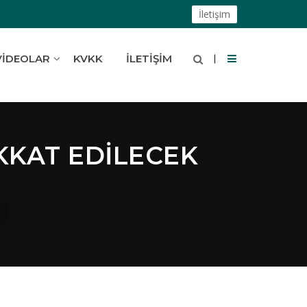
İletişim
VIDEOLAR
KVKK
İLETIŞIM
KKAT EDILECEK