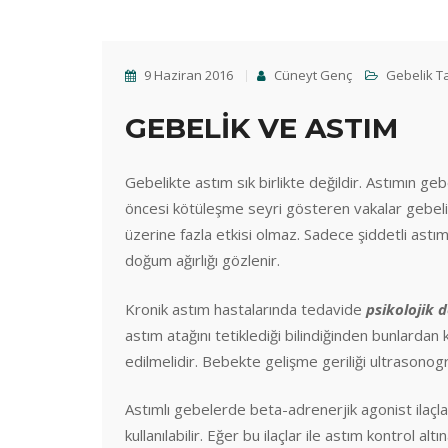
9 Haziran 2016
Cüneyt Genç
Gebelik T
GEBELİK
VE
ASTIM
Gebelikte astım sık birlikte değildir. Astımın gebe
öncesi kötüleşme seyri gösteren vakalar gebelikt
üzerine fazla etkisi olmaz. Sadece şiddetli ast
doğum ağırlığı gözlenir.
Kronik astım hastalarında tedavide
psikolojik 
astım atağını tetiklediği bilindiğinden bunlardan 
edilmelidir. Bebekte gelişme geriliği ultrasonograf
Astımlı gebelerde beta-adrenerjik agonist ilaçla
kullanılabilir. Eğer bu ilaçlar ile astım kontrol alt