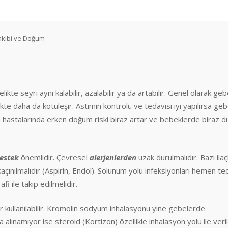
akibi ve Doğum
likte seyri aynı kalabilir, azalabilir ya da artabilir. Genel olarak geb
e daha da kötüleşir. Astımın kontrolü ve tedavisi iyi yapılırsa geb
ım hastalarında erken doğum riski biraz artar ve bebeklerde biraz d
destek
önemlidir. Çevresel
alerjenlerden
uzak durulmalıdır. Bazı ilaç
kaçınılmalıdır (Aspirin, Endol). Solunum yolu infeksiyonları hemen te
i ile takip edilmelidir.
r kullanılabilir. Kromolin sodyum inhalasyonu yine gebelerde
ına alınamıyor ise steroid (Kortizon) özellikle inhalasyon yolu ile verili